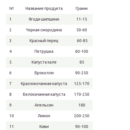
№
Название продукта
Грамм
1
Ягоди шипшини
11-15
2
Чорная смородина
50-60
3
Красный перец
60-85
4
Петрушка
60-100
5
Капуста кале
85
6
Броколли
90-250
7
Краснокочанная капуста
125-170
8
Белокачанная капуста
170-250
9
Апельсин
180
10
Лимон
200-250
11
Киви
90-100