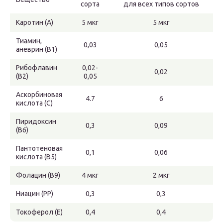
сорта
для всех типов сортов
Каротин (А)
5 мкг
5 мкг
Тиамин,
0,03
0,05
аневрин (В1)
Рибофлавин
0,02-
0,02
(В2)
0,05
Аскорбиновая
4.7
6
кислота (С)
Пиридоксин
0,3
0,09
(В6)
Пантотеновая
0,1
0,06
кислота (В5)
Фолацин (В9)
4 мкг
2 мкг
Ниацин (РР)
0,3
0,3
Токоферол (Е)
0,4
0,4