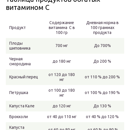
витамином С
Содержание
Дневная норма в
Продукт
витамина С в
100 граммах
100 гр
продукта
Плоды
700 мг
До 700%
шиповника
Черная
до 180 мг
До 200 %
смородина
от 120 до 180
Красный перец
от 110 % до 200 %
мг
от 100 до 180
Петрушка
от 100 % до 190 %
мг
Капуста Кале
до 120 мг
До 130 %
Брокколи
от 40 до 110 мг
от 40 % до 120 %
Капуста
от 60 до 80 мг
от 60 % до 90 %