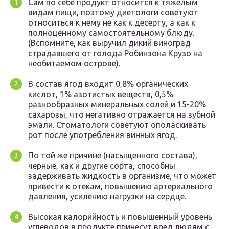
Сам по себе продукт относится к тяжелым
видам пищи, поэтому диетологи советуют
относиться к нему не как к десерту, а как к
полноценному самостоятельному блюду.
(Вспомните, как выручил дикий виноград
страдавшего от голода Робинзона Крузо на
необитаемом острове).
В состав ягод входит 0,8% органических
кислот, 1% азотистых веществ, 0,5%
разнообразных минеральных солей и 15-20%
сахарозы, что негативно отражается на зубной
эмали. Стоматологи советуют ополаскивать
рот после употребления винных ягод.
По той же причине (насыщенного состава),
черные, как и другие сорта, способны
задерживать жидкость в организме, что может
привести к отекам, повышению артериального
давления, усилению нагрузки на сердце.
Высокая калорийность и повышенный уровень
углеводов в продукте принесут вред людям с